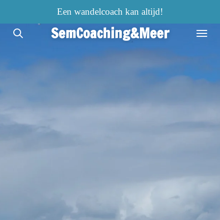
Ga
Een wandelcoach kan altijd!
direct
SemCoaching&Meer
naar
de
hoofdinhoud